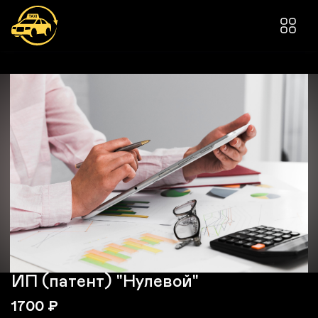
ИП (патент) "Нулевой"
1700
₽